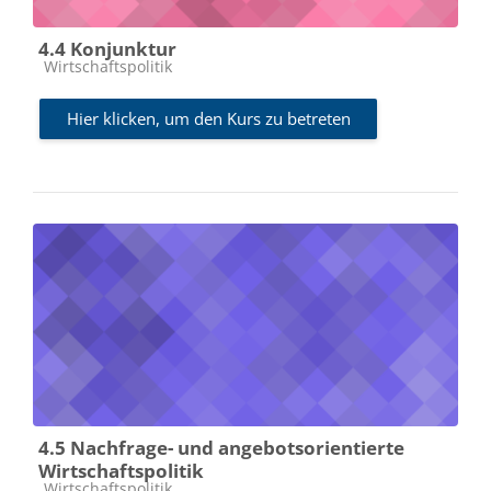
4.4 Konjunktur
Kursbereich
Wirtschaftspolitik
Hier klicken, um den Kurs zu betreten
4.5 Nachfrage- und angebotsorientierte
Wirtschaftspolitik
Kursbereich
Wirtschaftspolitik