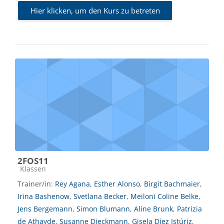
Hier klicken, um den Kurs zu betreten
2FOS11
Kursbereich
Klassen
Trainer/in:
Rey Agana
,
Esther Alonso
,
Birgit Bachmaier
,
Irina Bashenow
,
Svetlana Becker
,
Meiloni Coline Belke
,
Jens Bergemann
,
Simon Blumann
,
Aline Brunk
,
Patrizia
de Athayde
,
Susanne Dieckmann
,
Gisela Díez Istúriz
,