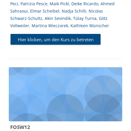
Peci
,
Patrizia Pesce
,
Maik Pickl
,
Deike Ricardo
,
Ahmed
Sahraoui
,
Elmar Scheibel
,
Nadja Schilli
,
Nicolas
Schwarz-Schultz
,
Akin Sevindik
,
Tülay Turna
,
Götz
Vollweiler
,
Martina Wieczorek
,
Kathleen Wünscher
Hier klicken, um den Kurs zu betreten
FOSW12