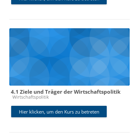
4.1 Ziele und Träger der Wirtschaftspolitik
Kursbereich
Wirtschaftspolitik
Hier klicken, um den Kurs zu betreten