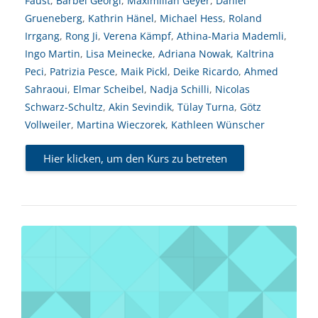
Faust
,
Bärbel Georgi
,
Maximilian Geyer
,
Daniel
Grueneberg
,
Kathrin Hänel
,
Michael Hess
,
Roland
Irrgang
,
Rong Ji
,
Verena Kämpf
,
Athina-Maria Mademli
,
Ingo Martin
,
Lisa Meinecke
,
Adriana Nowak
,
Kaltrina
Peci
,
Patrizia Pesce
,
Maik Pickl
,
Deike Ricardo
,
Ahmed
Sahraoui
,
Elmar Scheibel
,
Nadja Schilli
,
Nicolas
Schwarz-Schultz
,
Akin Sevindik
,
Tülay Turna
,
Götz
Vollweiler
,
Martina Wieczorek
,
Kathleen Wünscher
Hier klicken, um den Kurs zu betreten