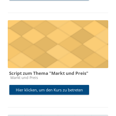
Script zum Thema "Markt und Preis"
Kursbereich
Markt und Preis
Hier klicken, um den Kurs zu betreten