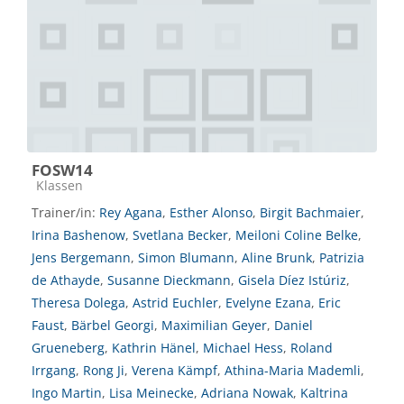
FOSW14
Kursbereich
Klassen
Trainer/in:
Rey Agana
,
Esther Alonso
,
Birgit Bachmaier
,
Irina Bashenow
,
Svetlana Becker
,
Meiloni Coline Belke
,
Jens Bergemann
,
Simon Blumann
,
Aline Brunk
,
Patrizia
de Athayde
,
Susanne Dieckmann
,
Gisela Díez Istúriz
,
Theresa Dolega
,
Astrid Euchler
,
Evelyne Ezana
,
Eric
Faust
,
Bärbel Georgi
,
Maximilian Geyer
,
Daniel
Grueneberg
,
Kathrin Hänel
,
Michael Hess
,
Roland
Irrgang
,
Rong Ji
,
Verena Kämpf
,
Athina-Maria Mademli
,
Ingo Martin
,
Lisa Meinecke
,
Adriana Nowak
,
Kaltrina