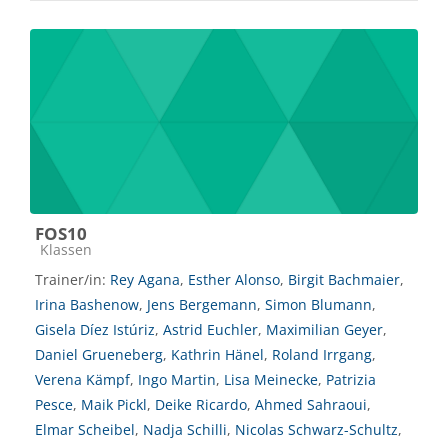
FOS10
Kursbereich
Klassen
Trainer/in:
Rey Agana
,
Esther Alonso
,
Birgit Bachmaier
,
Irina Bashenow
,
Jens Bergemann
,
Simon Blumann
,
Gisela Díez Istúriz
,
Astrid Euchler
,
Maximilian Geyer
,
Daniel Grueneberg
,
Kathrin Hänel
,
Roland Irrgang
,
Verena Kämpf
,
Ingo Martin
,
Lisa Meinecke
,
Patrizia
Pesce
,
Maik Pickl
,
Deike Ricardo
,
Ahmed Sahraoui
,
Elmar Scheibel
,
Nadja Schilli
,
Nicolas Schwarz-Schultz
,