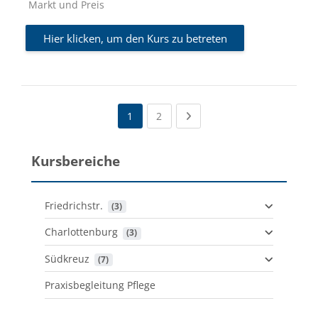
Kursbereich
Markt und Preis
Hier klicken, um den Kurs zu betreten
(current)
Next page
1
2
Kursbereiche
Friedrichstr.
 (3)
Charlottenburg
 (3)
Südkreuz
 (7)
Praxisbegleitung Pflege