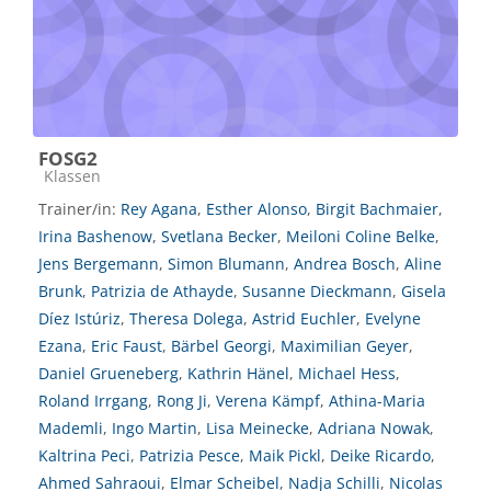
FOSG2
Kursbereich
Klassen
Trainer/in:
Rey Agana
,
Esther Alonso
,
Birgit Bachmaier
,
Irina Bashenow
,
Svetlana Becker
,
Meiloni Coline Belke
,
Jens Bergemann
,
Simon Blumann
,
Andrea Bosch
,
Aline
Brunk
,
Patrizia de Athayde
,
Susanne Dieckmann
,
Gisela
Díez Istúriz
,
Theresa Dolega
,
Astrid Euchler
,
Evelyne
Ezana
,
Eric Faust
,
Bärbel Georgi
,
Maximilian Geyer
,
Daniel Grueneberg
,
Kathrin Hänel
,
Michael Hess
,
Roland Irrgang
,
Rong Ji
,
Verena Kämpf
,
Athina-Maria
Mademli
,
Ingo Martin
,
Lisa Meinecke
,
Adriana Nowak
,
Kaltrina Peci
,
Patrizia Pesce
,
Maik Pickl
,
Deike Ricardo
,
Ahmed Sahraoui
,
Elmar Scheibel
,
Nadja Schilli
,
Nicolas