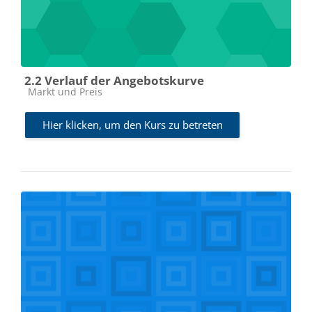
2.2 Verlauf der Angebotskurve
Kursbereich
Markt und Preis
Hier klicken, um den Kurs zu betreten