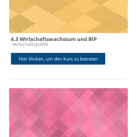
4.3 Wirtschaftswachstum und BIP
Kursbereich
Wirtschaftspolitik
Hier klicken, um den Kurs zu betreten