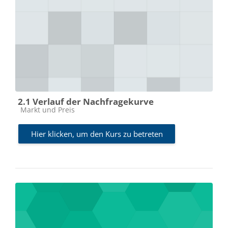
2.1 Verlauf der Nachfragekurve
Kursbereich
Markt und Preis
Hier klicken, um den Kurs zu betreten