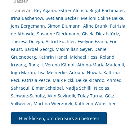
Kursbereich
Klassen
Trainer/in:
Rey Agana
,
Esther Alonso
,
Birgit Bachmaier
,
Irina Bashenow
,
Svetlana Becker
,
Meiloni Coline Belke
,
Jens Bergemann
,
Simon Blumann
,
Aline Brunk
,
Patrizia
de Athayde
,
Susanne Dieckmann
,
Gisela Díez Istúriz
,
Theresa Dolega
,
Astrid Euchler
,
Evelyne Ezana
,
Eric
Faust
,
Bärbel Georgi
,
Maximilian Geyer
,
Daniel
Grueneberg
,
Kathrin Hänel
,
Michael Hess
,
Roland
Irrgang
,
Rong Ji
,
Verena Kämpf
,
Athina-Maria Mademli
,
Ingo Martin
,
Lisa Meinecke
,
Adriana Nowak
,
Kaltrina
Peci
,
Patrizia Pesce
,
Maik Pickl
,
Deike Ricardo
,
Ahmed
Sahraoui
,
Elmar Scheibel
,
Nadja Schilli
,
Nicolas
Schwarz-Schultz
,
Akin Sevindik
,
Tülay Turna
,
Götz
Vollweiler
,
Martina Wieczorek
,
Kathleen Wünscher
Hier klicken, um den Kurs zu betreten