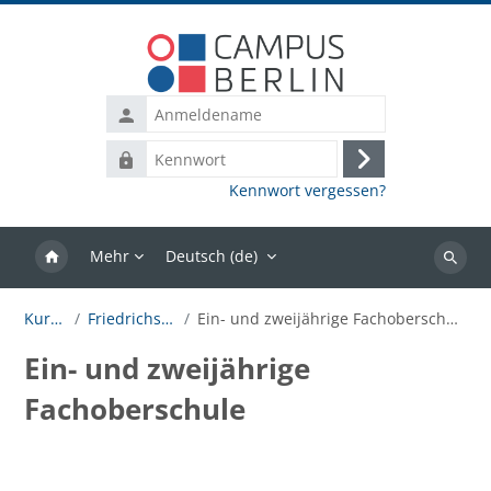
Zum Hauptinhalt
Anmeldename
Kennwort
Anmelden
Kennwort vergessen?
Mehr
Deutsch ‎(de)‎
Kurse
suchen
Kurse
Friedrichstr.
Ein- und zweijährige Fachoberschule
Ein- und zweijährige
Fachoberschule