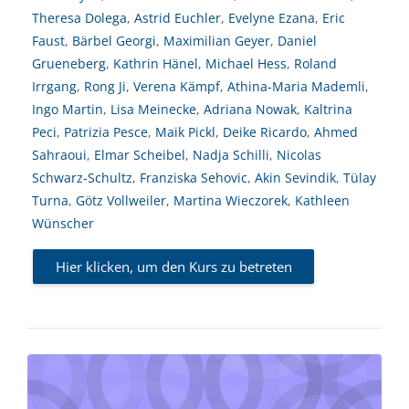
Theresa Dolega
,
Astrid Euchler
,
Evelyne Ezana
,
Eric
Faust
,
Bärbel Georgi
,
Maximilian Geyer
,
Daniel
Grueneberg
,
Kathrin Hänel
,
Michael Hess
,
Roland
Irrgang
,
Rong Ji
,
Verena Kämpf
,
Athina-Maria Mademli
,
Ingo Martin
,
Lisa Meinecke
,
Adriana Nowak
,
Kaltrina
Peci
,
Patrizia Pesce
,
Maik Pickl
,
Deike Ricardo
,
Ahmed
Sahraoui
,
Elmar Scheibel
,
Nadja Schilli
,
Nicolas
Schwarz-Schultz
,
Franziska Sehovic
,
Akin Sevindik
,
Tülay
Turna
,
Götz Vollweiler
,
Martina Wieczorek
,
Kathleen
Wünscher
Hier klicken, um den Kurs zu betreten