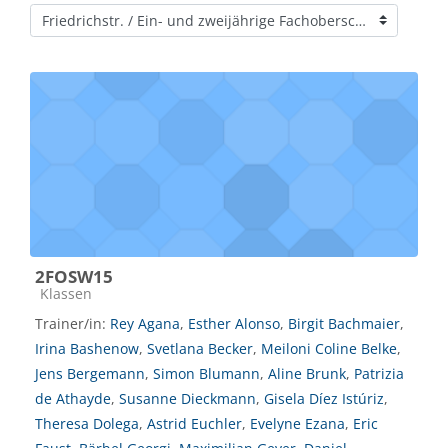
Kursbereiche
2FOSW15
Kursbereich
Klassen
Trainer/in:
Rey Agana
,
Esther Alonso
,
Birgit Bachmaier
,
Irina Bashenow
,
Svetlana Becker
,
Meiloni Coline Belke
,
Jens Bergemann
,
Simon Blumann
,
Aline Brunk
,
Patrizia
de Athayde
,
Susanne Dieckmann
,
Gisela Díez Istúriz
,
Theresa Dolega
,
Astrid Euchler
,
Evelyne Ezana
,
Eric