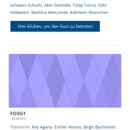
Schwarz-Schultz
,
Akin Sevindik
,
Tülay Turna
,
Götz
Vollweiler
,
Martina Wieczorek
,
Kathleen Wünscher
Hier klicken, um den Kurs zu betreten
FOSG1
Kursbereich
Klassen
Trainer/in:
Rey Agana
,
Esther Alonso
,
Birgit Bachmaier
,