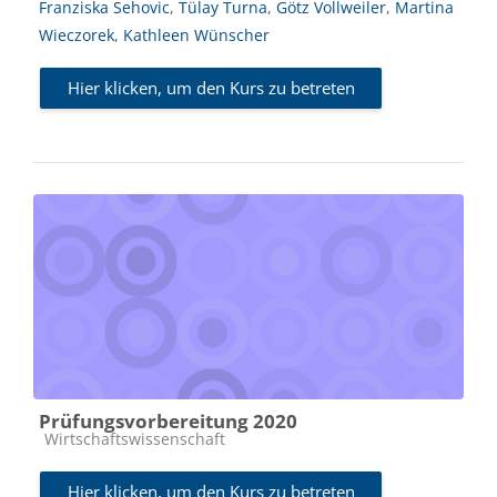
Franziska Sehovic
,
Tülay Turna
,
Götz Vollweiler
,
Martina
Wieczorek
,
Kathleen Wünscher
Hier klicken, um den Kurs zu betreten
Prüfungsvorbereitung 2020
Kursbereich
Wirtschaftswissenschaft
Hier klicken, um den Kurs zu betreten