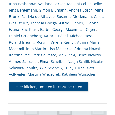
Irina Bashenow
,
Svetlana Becker
,
Meiloni Coline Belke
,
Jens Bergemann
,
Simon Blumann
,
Andrea Bosch
,
Aline
Brunk
,
Patrizia de Athayde
,
Susanne Dieckmann
,
Gisela
Díez Istúriz
,
Theresa Dolega
,
Astrid Euchler
,
Evelyne
Ezana
,
Eric Faust
,
Bärbel Georgi
,
Maximilian Geyer
,
Daniel Grueneberg
,
Kathrin Hänel
,
Michael Hess
,
Roland Irrgang
,
Rong Ji
,
Verena Kämpf
,
Athina-Maria
Mademli
,
Ingo Martin
,
Lisa Meinecke
,
Adriana Nowak
,
Kaltrina Peci
,
Patrizia Pesce
,
Maik Pickl
,
Deike Ricardo
,
Ahmed Sahraoui
,
Elmar Scheibel
,
Nadja Schilli
,
Nicolas
Schwarz-Schultz
,
Akin Sevindik
,
Tülay Turna
,
Götz
Vollweiler
,
Martina Wieczorek
,
Kathleen Wünscher
Hier klicken, um den Kurs zu betreten