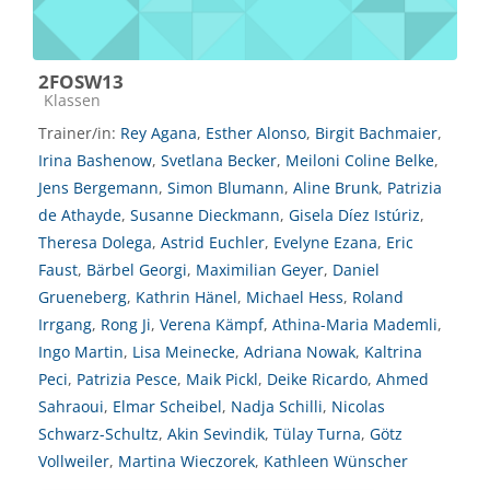
2FOSW13
Kursbereich
Klassen
Trainer/in:
Rey Agana
,
Esther Alonso
,
Birgit Bachmaier
,
Irina Bashenow
,
Svetlana Becker
,
Meiloni Coline Belke
,
Jens Bergemann
,
Simon Blumann
,
Aline Brunk
,
Patrizia
de Athayde
,
Susanne Dieckmann
,
Gisela Díez Istúriz
,
Theresa Dolega
,
Astrid Euchler
,
Evelyne Ezana
,
Eric
Faust
,
Bärbel Georgi
,
Maximilian Geyer
,
Daniel
Grueneberg
,
Kathrin Hänel
,
Michael Hess
,
Roland
Irrgang
,
Rong Ji
,
Verena Kämpf
,
Athina-Maria Mademli
,
Ingo Martin
,
Lisa Meinecke
,
Adriana Nowak
,
Kaltrina
Peci
,
Patrizia Pesce
,
Maik Pickl
,
Deike Ricardo
,
Ahmed
Sahraoui
,
Elmar Scheibel
,
Nadja Schilli
,
Nicolas
Schwarz-Schultz
,
Akin Sevindik
,
Tülay Turna
,
Götz
Vollweiler
,
Martina Wieczorek
,
Kathleen Wünscher