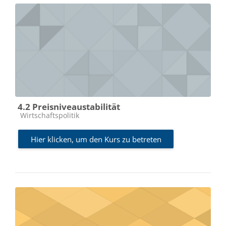
4.2 Preisniveaustabilität
Kursbereich
Wirtschaftspolitik
Hier klicken, um den Kurs zu betreten